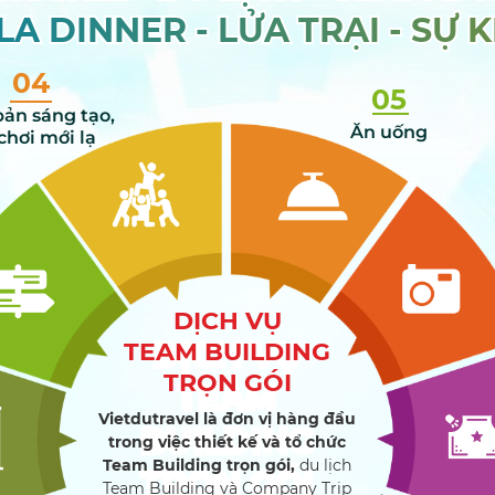
LA DINNER - LỬA TRẠI - SỰ K
LA DINNER - LỬA TRẠI - SỰ K
04
05
bản sáng tạo,
Ăn uống
 chơi mới lạ
DỊCH VỤ
DỊCH VỤ
TEAM BUILDING
TRỌN GÓI
TEAM
Vietdutravel
là đơn vị hàng đầu
BUILDING
trong việc thiết kế và tổ chức
Team Building trọn gói,
du lịch
TRỌN GÓI
Team Building và Company Trip