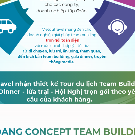
cho các công ty,
doanh nghiệp, tập đoàn.
Vietdutravel
mang đến cho
doanh nghiệp giải pháp team building
trọn gói toàn diện
với mức chi phí hợp lý - tối ưu:
từ
di chuyển, lưu trú, ăn uống, tham quan,
đến kịch bản team building, gala dinner, truyền
thông media.
avel nhận thiết kế Tour du lịch Team Buil
 Dinner - lửa trại - Hội Nghị trọn gói theo y
cầu của khách hàng.
DẠNG CONCEPT TEAM BUILDI