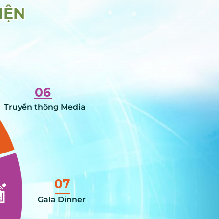
IỆN
IỆN
06
Truyền thông Media
07
Gala Dinner