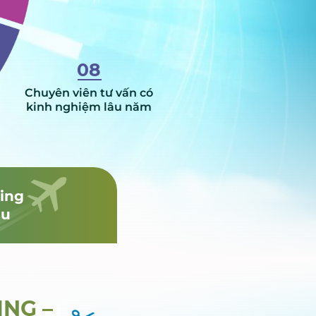
08
Chuyên viên tư vấn có
kinh nghiệm lâu năm
ding
êu
NG –