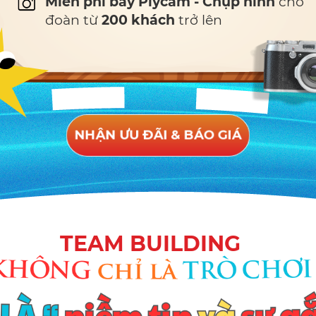
Miễn phí bay Plycam - Chụp hình
cho
đoàn từ
200 khách
trở lên
NHẬN ƯU ĐÃI & BÁO GIÁ
TEAM BUILDING