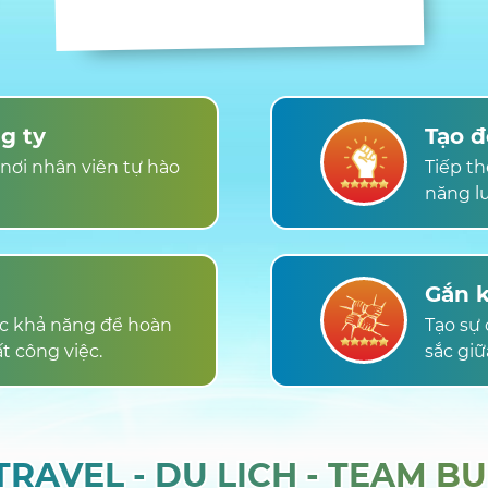
g ty
Tạo đ
nơi nhân viên tự hào
Tiếp th
năng lư
Gắn k
các khả năng để hoàn
Tạo sự 
t công việc.
sắc giữ
RAVEL - DU LỊCH - TEAM BU
RAVEL - DU LỊCH - TEAM BU