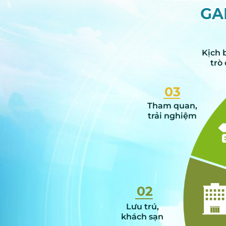
GA
GA
Kịch 
trò
03
Tham quan,
trải nghiệm
02
Lưu trú,
khách sạn