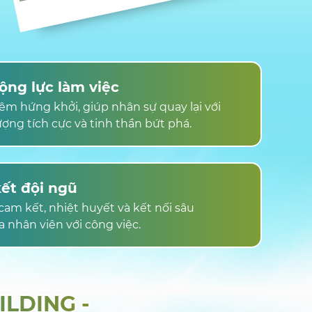
ộng lực làm việc
êm hứng khởi, giúp nhân sự quay lại với
ợng tích cực và tinh thần bứt phá.
ết đội ngũ
cam kết, nhiệt huyết và kết nối sâu
a nhân viên với công việc.
ILDING -
ILDING -