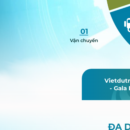
01
Vận chuyển
Vietdutr
- Gala
ĐA 